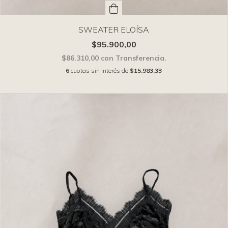
SWEATER ELOÍSA
$95.900,00
$86.310,00
con
Transferencia.
6
cuotas sin interés de
$15.983,33