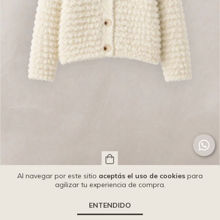
Al navegar por este sitio
aceptás el uso de cookies
para
CARDIGAN CLARA
agilizar tu experiencia de compra.
$102.900,00
ENTENDIDO
$92.610,00
con
Transferencia.
6
cuotas sin interés de
$17.150,00