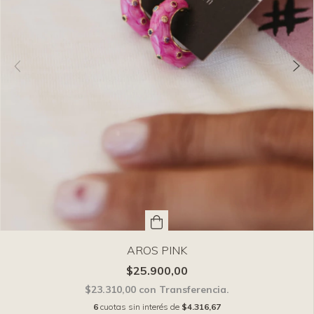
AROS PINK
$25.900,00
$23.310,00
con
Transferencia.
6
cuotas sin interés de
$4.316,67