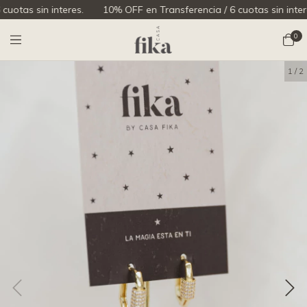
tas sin interes.
10% OFF en Transferencia / 6 cuotas sin interes.
0
1
/
2