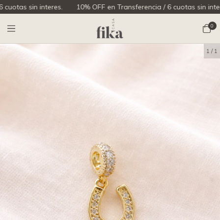
as sin interes.
10% OFF en Transferencia / 6 cuotas sin interes.
0
1
/
1