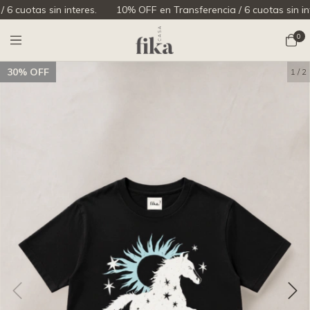
uotas sin interes.
10% OFF en Transferencia / 6 cuotas sin intere
0
30
%
OFF
1
/
2