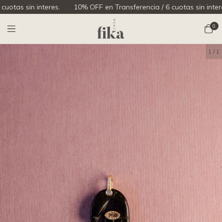
 sin interes.
10% OFF en Transferencia / 6 cuotas sin interes.
0
1
/
1