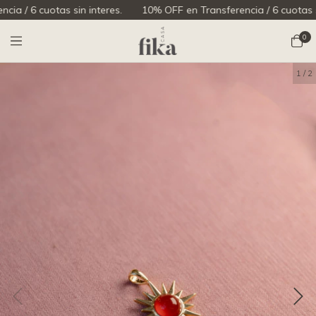
 6 cuotas sin interes.
10% OFF en Transferencia / 6 cuotas sin in
0
1
/
2