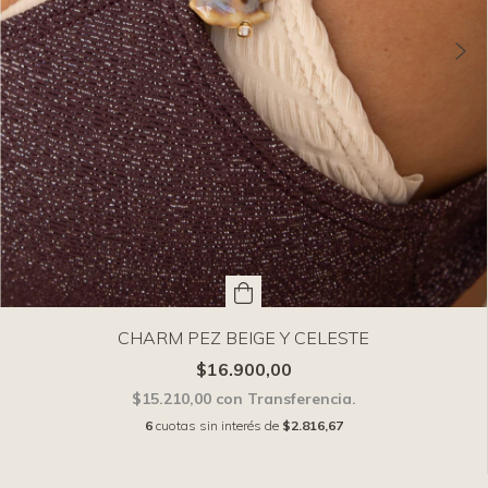
CHARM PEZ BEIGE Y CELESTE
$16.900,00
$15.210,00
con
Transferencia.
6
cuotas sin interés de
$2.816,67