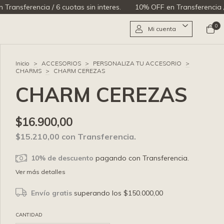
a / 6 cuotas sin interes.
10% OFF en Transferencia / 6 cuotas sin
0
Mi cuenta
Inicio
>
ACCESORIOS
>
PERSONALIZA TU ACCESORIO
>
CHARMS
>
CHARM CEREZAS
CHARM CEREZAS
$16.900,00
$15.210,00
con
Transferencia.
10% de descuento
pagando con Transferencia.
Ver más detalles
Envío gratis
superando los
$150.000,00
CANTIDAD